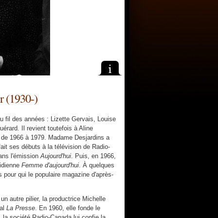
r (1930-)
u fil des années : Lizette Gervais, Louise
ard. Il revient toutefois à Aline
s, de 1966 à 1979. Madame Desjardins a
ait ses débuts à la télévision de Radio-
ans l'émission
Aujourd'hui
. Puis, en 1966,
tidienne
Femme d'aujourd'hui
. À quelques
pour qui le populaire magazine d'après-
 autre pilier, la productrice Michelle
nal
La Presse
. En 1960, elle fonde le
la société Radio-Canada lui confie la