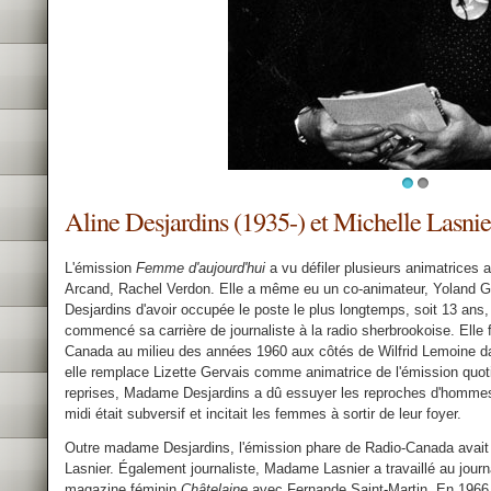
1
2
Aline Desjardins (1935-) et Michelle Lasnie
L'émission
Femme d'aujourd'hui
a vu défiler plusieurs animatrices a
Arcand, Rachel Verdon. Elle a même eu un co-animateur, Yoland Guér
Desjardins d'avoir occupée le poste le plus longtemps, soit 13 an
commencé sa carrière de journaliste à la radio sherbrookoise. Elle f
Canada au milieu des années 1960 aux côtés de Wilfrid Lemoine d
elle remplace Lizette Gervais comme animatrice de l'émission quo
reprises, Madame Desjardins a dû essuyer les reproches d'hommes 
midi était subversif et incitait les femmes à sortir de leur foyer.
Outre madame Desjardins, l'émission phare de Radio-Canada avait un
Lasnier. Également journaliste, Madame Lasnier a travaillé au jour
magazine féminin
Châtelaine
avec Fernande Saint-Martin. En 1966, 