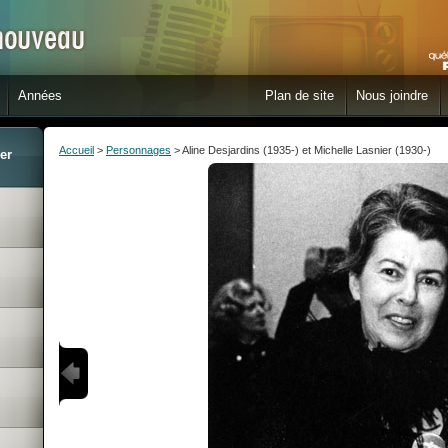
Années
Plan de site
Nous joindre
Accueil
>
Personnages
> Aline Desjardins (1935-) et Michelle Lasnier (1930-)
er