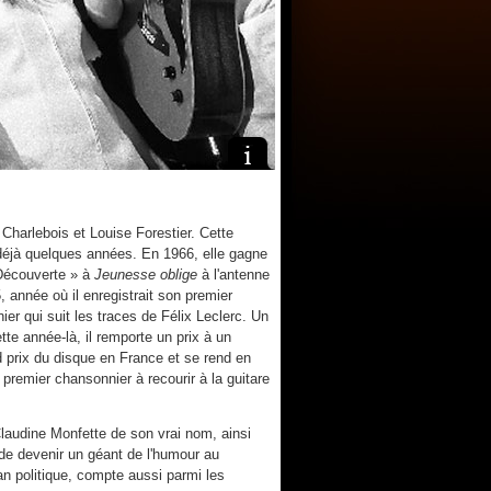
harlebois et Louise Forestier. Cette
déjà quelques années. En 1966, elle gagne
 Découverte » à
Jeunesse oblige
à l'antenne
 année où il enregistrait son premier
er qui suit les traces de Félix Leclerc. Un
te année-là, il remporte un prix à un
d prix du disque en France et se rend en
e premier chansonnier à recourir à la guitare
laudine Monfette de son vrai nom, ainsi
e devenir un géant de l'humour au
n politique, compte aussi parmi les