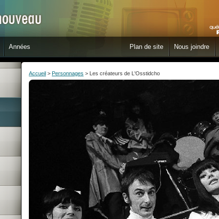
Années
Plan de site
Nous joindre
Accueil
>
Personnages
> Les créateurs de L'Osstidcho