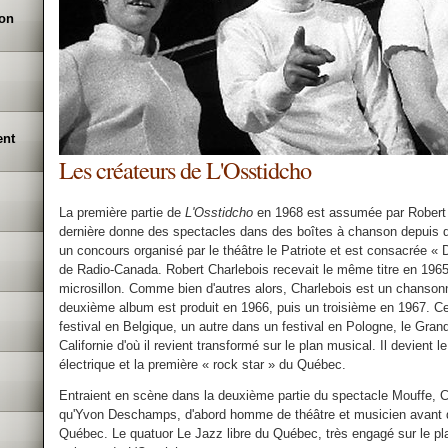
ron
ent
Les créateurs de L'Osstidcho
La première partie de
L'Osstidcho
en 1968 est assumée par Robert C
dernière donne des spectacles dans des boîtes à chanson depuis 
un concours organisé par le théâtre le Patriote et est consacrée «
de Radio-Canada. Robert Charlebois recevait le même titre en 1965,
microsillon. Comme bien d'autres alors, Charlebois est un chansonni
deuxième album est produit en 1966, puis un troisième en 1967. Cet
festival en Belgique, un autre dans un festival en Pologne, le Gran
Californie d'où il revient transformé sur le plan musical. Il devient l
électrique et la première « rock star » du Québec.
Entraient en scène dans la deuxième partie du spectacle Mouffe, C
qu'Yvon Deschamps, d'abord homme de théâtre et musicien avant d
Québec. Le quatuor Le Jazz libre du Québec, très engagé sur le pla