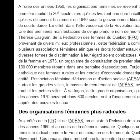
À l'orée des années 1960, les organisations féminines se révèlent
e
première moitié du 20
siècle alors qu'elles livraient une dure batai
qu'elles obtiennent finalement en 1940 sous le gouvernement libér
de courte durée. En effet, dans l'effervescence de la Révolution t
Une des premières manifestations de ce qui prend le nom de néo-fémi
Thérèse Casgrain, de la Fédération des femmes du Québec (
FFQ
)
provenant de divers milieux professionnels, cette fédération a com
plusieurs associations féminines afin que les droits fondamentaux
diverses formes de discrimination à leur égard soient combattues. O
de la femme en 1973, un organisme de consultation de premier plan
130 000 membres répartis dans une trentaine d'associations. Toujou
catholique des femmes rurales et les cercles d'économie domestiqu
entité, l'Association féminine d'éducation et d'action sociale (
AFÉA
surtout les grandes villes, le bassin de recrutement de l'
AFÉAS
, b
rural et les petites villes. À sa façon, cette grande organisation, q
des années 1970 oeuvrant dans 600 cercles, voit à l'avancement 
auprès des pouvoirs locaux.
Des organisations féminines plus radicales
Aux côtés de la
FFQ
et de l'
AFÉAS
, on assiste à l'éclosion de plu
des années 1960 et au cours de la décennie suivante. Quelques-une
féministe radical comme le Front de libération des femmes du Qué
Movement. Ces organisations mènent une lutte contre la dominati