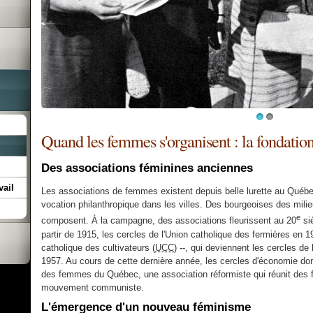
1
2
Quand les femmes s'organisent : la fondation
Des associations féminines anciennes
vail
Les associations de femmes existent depuis belle lurette au Québ
vocation philanthropique dans les villes. Des bourgeoises des mil
e
composent. À la campagne, des associations fleurissent au 20
si
partir de 1915, les cercles de l'Union catholique des fermières en 1
catholique des cultivateurs (
UCC
) --, qui deviennent les cercles d
1957. Au cours de cette dernière année, les cercles d'économie dome
des femmes du Québec, une association réformiste qui réunit des
mouvement communiste.
L'émergence d'un nouveau féminisme