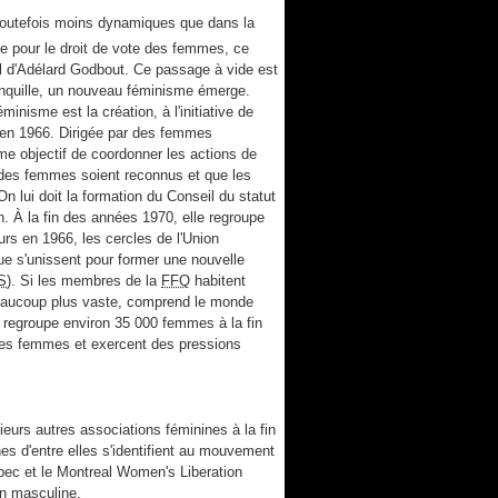
 toutefois moins dynamiques que dans la
lle pour le droit de vote des femmes, ce
al d'Adélard Godbout. Ce passage à vide est
ranquille, un nouveau féminisme émerge.
nisme est la création, à l'initiative de
 en 1966. Dirigée par des femmes
me objectif de coordonner les actions de
 des femmes soient reconnus et que les
n lui doit la formation du Conseil du statut
. À la fin des années 1970, elle regroupe
rs en 1966, les cercles de l'Union
e s'unissent pour former une nouvelle
S
). Si les membres de la
FFQ
habitent
eaucoup plus vaste, comprend le monde
ui regroupe environ 35 000 femmes à la fin
des femmes et exercent des pressions
sieurs autres associations féminines à la fin
s d'entre elles s'identifient au mouvement
bec et le Montreal Women's Liberation
on masculine.