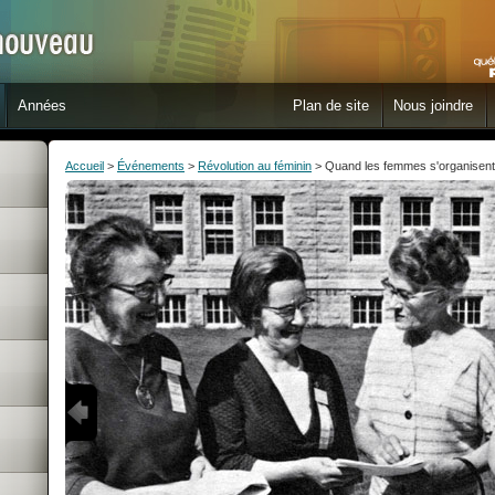
Années
Plan de site
Nous joindre
Accueil
>
Événements
>
Révolution au féminin
> Quand les femmes s'organisent :